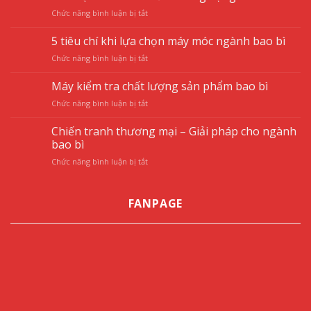
máy
ở
Chức năng bình luận bị tắt
làm
Các
túi
loại
5 tiêu chí khi lựa chọn máy móc ngành bao bì
niêm
túi
phong
ở
Chức năng bình luận bị tắt
bao
của
5
bì
Hoa
tiêu
mềm
Máy kiểm tra chất lượng sản phẩm bao bì
Vỹ
chí
thông
ở
Chức năng bình luận bị tắt
khi
dụng
Máy
lựa
kiểm
chọn
Chiến tranh thương mại – Giải pháp cho ngành
tra
máy
bao bì
chất
móc
ở
Chức năng bình luận bị tắt
lượng
ngành
Chiến
sản
bao
tranh
phẩm
bì
thương
bao
FANPAGE
mại
bì
–
Giải
pháp
cho
ngành
bao
bì