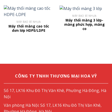
MÁY BAO BÌ NHỰA
Máy thổi màng 3 lớp-
MÁY BAO BÌ NHỰA
màng phức hợp, màng
Máy thổi màng cao tốc
co
đơn lớp HDPE/LDPE
CÔNG TY TNHH THƯƠNG MẠI HOA VỸ
Số 17, LK16 Khu Đô Thị Văn Khê, Phường Hà Đông, Hà
Nội
Văn phòng Hà Nội: Số 17, LK16 Khu Đô Thị Văn Khê,
Phường Hà Đông, Hà Nội