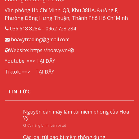
Văn phòng Hồ Chí Minh: Q3, Khu 38HA, Đường F,
Phường Đông Hưng Thuận, Thành Phố Hồ Chí Minh
036 618 8284 – 0962 728 284
hoavytrading@gmail.com
Website:
https://hoavy.vn/
Youtube: ==>
TẠI ĐÂY
Tiktok: ==>
TẠI ĐÂY
TIN TỨC
Nguyên dàn máy làm túi niêm phong của Hoa
Vỹ
ở
Chức năng bình luận bị tắt
Nguyên
dàn
Các loại túi bao bì mềm thông dụng