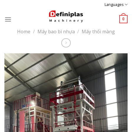
Skip
Languages
to
content
0
Home
/
Máy bao bì nhựa
/
Máy thổi màng