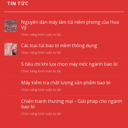
TIN TỨC
Nguyên dàn máy làm túi niêm phong của Hoa
Vỹ
ở
Chức năng bình luận bị tắt
Nguyên
dàn
Các loại túi bao bì mềm thông dụng
máy
ở
Chức năng bình luận bị tắt
làm
Các
túi
loại
5 tiêu chí khi lựa chọn máy móc ngành bao bì
niêm
túi
phong
ở
Chức năng bình luận bị tắt
bao
của
5
bì
Hoa
tiêu
mềm
Máy kiểm tra chất lượng sản phẩm bao bì
Vỹ
chí
thông
ở
Chức năng bình luận bị tắt
khi
dụng
Máy
lựa
kiểm
chọn
Chiến tranh thương mại – Giải pháp cho ngành
tra
máy
bao bì
chất
móc
ở
Chức năng bình luận bị tắt
lượng
ngành
Chiến
sản
bao
tranh
phẩm
bì
thương