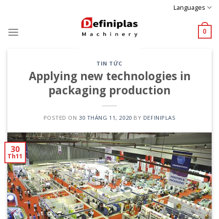
Skip
Languages
to
content
0
TIN TỨC
Applying new technologies in
packaging production
POSTED ON
30 THÁNG 11, 2020
BY
DEFINIPLAS
30
Th11