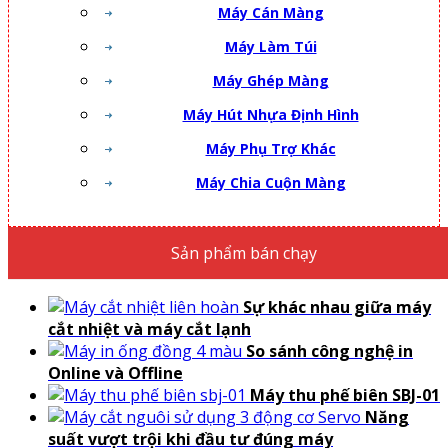
Máy Cán Màng
Máy Làm Túi
Máy Ghép Màng
Máy Hút Nhựa Định Hình
Máy Phụ Trợ Khác
Máy Chia Cuộn Màng
Sản phẩm bán chạy
Sự khác nhau giữa máy
cắt nhiệt và máy cắt lạnh
So sánh công nghệ in
Online và Offline
Máy thu phế biên SBJ-01
Năng
suất vượt trội khi đầu tư đúng máy