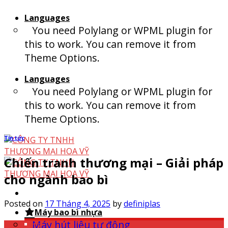
Skip
Languages
to
You need Polylang or WPML plugin for
content
this to work. You can remove it from
Theme Options.
Languages
You need Polylang or WPML plugin for
this to work. You can remove it from
Theme Options.
Tin tức
Chiến tranh thương mại – Giải pháp
cho ngành bao bì
Posted on
17 Tháng 4, 2025
by
definiplas
Máy bao bì nhựa
Máy hút liệu tự động
17