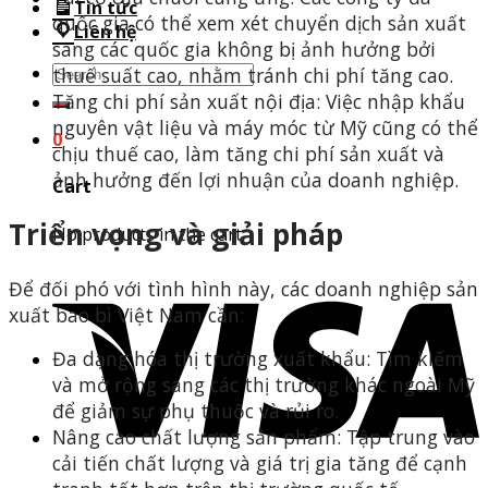
Tin tức
quốc gia có thể xem xét chuyển dịch sản xuất
Liên hệ
sang các quốc gia không bị ảnh hưởng bởi
Search
thuế suất cao, nhằm tránh chi phí tăng cao.​
for:
Tăng chi phí sản xuất nội địa: Việc nhập khẩu
nguyên vật liệu và máy móc từ Mỹ cũng có thể
0
chịu thuế cao, làm tăng chi phí sản xuất và
ảnh hưởng đến lợi nhuận của doanh nghiệp.​
Cart
Triển vọng và giải pháp
No products in the cart.
Để đối phó với tình hình này, các doanh nghiệp sản
xuất bao bì Việt Nam cần:​
Đa dạng hóa thị trường xuất khẩu: Tìm kiếm
và mở rộng sang các thị trường khác ngoài Mỹ
để giảm sự phụ thuộc và rủi ro.​
Nâng cao chất lượng sản phẩm: Tập trung vào
cải tiến chất lượng và giá trị gia tăng để cạnh