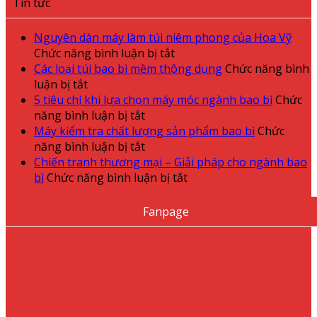
Tin tức
Nguyên dàn máy làm túi niêm phong của Hoa Vỹ
ở
Chức năng bình luận bị tắt
Nguyên
Các loại túi bao bì mềm thông dụng
Chức năng bình
ở
dàn
luận bị tắt
Các
máy
5 tiêu chí khi lựa chọn máy móc ngành bao bì
Chức
loại
ở
làm
năng bình luận bị tắt
túi
5
túi
Máy kiểm tra chất lượng sản phẩm bao bì
Chức
bao
tiêu
ở
niêm
năng bình luận bị tắt
bì
chí
Máy
phong
Chiến tranh thương mại – Giải pháp cho ngành bao
mềm
khi
kiểm
của
ở
bì
Chức năng bình luận bị tắt
thông
lựa
tra
Hoa
Chiến
dụng
chọn
chất
Vỹ
tranh
Fanpage
máy
lượng
thương
móc
sản
mại
ngành
phẩm
–
bao
bao
Giải
bì
bì
pháp
cho
ngành