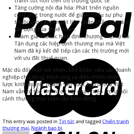
tranh tốt hơn trên thị trường quốc tế.​
Tăng cường nội địa hóa: Phát triển nguồn
cung ứng trong nước để giảm thiểu sự phụ
thuộc vào nguyên vật liệu nhập khẩu và tránh
tác động của thuế quan.​
Tham gia vào các hiệp định thương mại tự do:
Tận dụng các hiệp định thương mại mà Việt
Nam đã ký kết để tiếp cận các thị trường mới
với ưu đãi thuế quan.​
Mặc dù đối mặt với nhiều khó khăn, nếu các doanh
nghiệp chủ động thích ứng và điều chỉnh chiến
lược kinh doanh, ngành sản xuất bao bì của Việt
Nam vẫn có thể tìm ra cơ hội phát triển trong bối
cảnh thương mại toàn cầu biến động.
This entry was posted in
Tin tức
and tagged
Chiến tranh
thương mại
,
Ngành bao bì
.