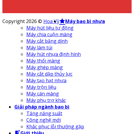
bao
bì
Copyright 2026 ©
Hoa Vỹ
Máy bao bì nhựa
Máy hút liệu tự động
Máy chia cuộn màng
Máy cắt băng dính
Máy làm túi
Máy hút nhựa định hình
Máy thổi màng
Máy ghép màng
Máy cắt dập thủy lực
Máy tạo hạt nhựa
Máy trộn liệu
Máy cán màng
Máy phụ trợ khác
Giải pháp ngành bao bì
Tăng năng suất
Công nghệ mới
Khắc phục lỗi thường gặp
Giới thiệu