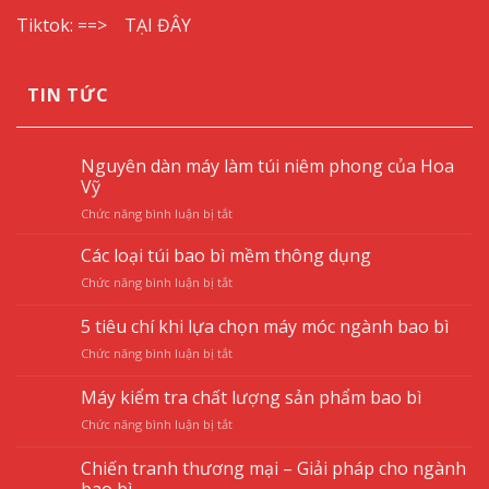
Tiktok: ==>
TẠI ĐÂY
TIN TỨC
Nguyên dàn máy làm túi niêm phong của Hoa
Vỹ
ở
Chức năng bình luận bị tắt
Nguyên
dàn
Các loại túi bao bì mềm thông dụng
máy
ở
Chức năng bình luận bị tắt
làm
Các
túi
loại
5 tiêu chí khi lựa chọn máy móc ngành bao bì
niêm
túi
phong
ở
Chức năng bình luận bị tắt
bao
của
5
bì
Hoa
tiêu
mềm
Máy kiểm tra chất lượng sản phẩm bao bì
Vỹ
chí
thông
ở
Chức năng bình luận bị tắt
khi
dụng
Máy
lựa
kiểm
chọn
Chiến tranh thương mại – Giải pháp cho ngành
tra
máy
bao bì