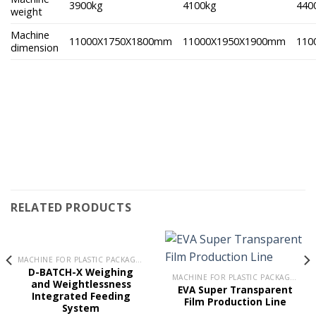
3900kg
4100kg
440
weight
Machine
11000X1750X1800mm
11000X1950X1900mm
110
dimension
RELATED PRODUCTS
MACHINE FOR PLASTIC PACKAGING
D-BATCH-X Weighing
MACHINE FOR PLASTIC PACKAGING
and Weightlessness
EVA Super Transparent
Integrated Feeding
Film Production Line
System