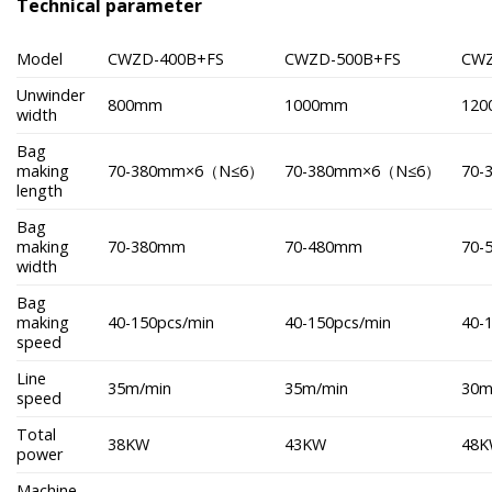
Technical parameter
Model
CWZD-400B+FS
CWZD-500B+FS
CWZ
Unwinder
800mm
1000mm
12
width
Bag
making
70-380mm×6（N≤6）
70-380mm×6（N≤6）
70
length
Bag
making
70-380mm
70-480mm
70-
width
Bag
making
40-150pcs/min
40-150pcs/min
40-
speed
Line
35m/min
35m/min
30m
speed
Total
38KW
43KW
48
power
Machine