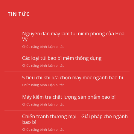
TIN TỨC
Nguyên dàn máy làm túi niêm phong của Hoa
Vỹ
ở
Chức năng bình luận bị tắt
Nguyên
dàn
Các loại túi bao bì mềm thông dụng
máy
ở
Chức năng bình luận bị tắt
làm
Các
túi
loại
5 tiêu chí khi lựa chọn máy móc ngành bao bì
niêm
túi
phong
ở
Chức năng bình luận bị tắt
bao
của
5
bì
Hoa
tiêu
mềm
Máy kiểm tra chất lượng sản phẩm bao bì
Vỹ
chí
thông
ở
Chức năng bình luận bị tắt
khi
dụng
Máy
lựa
kiểm
chọn
Chiến tranh thương mại – Giải pháp cho ngành
tra
máy
bao bì
chất
móc
ở
Chức năng bình luận bị tắt
lượng
ngành