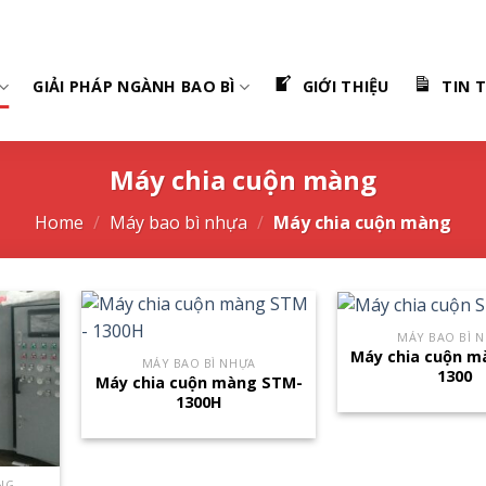
GIẢI PHÁP NGÀNH BAO BÌ
GIỚI THIỆU
TIN 
Máy chia cuộn màng
Home
/
Máy bao bì nhựa
/
Máy chia cuộn màng
MÁY BAO BÌ 
Máy chia cuộn m
MÁY BAO BÌ NHỰA
1300
Máy chia cuộn màng STM-
1300H
NG