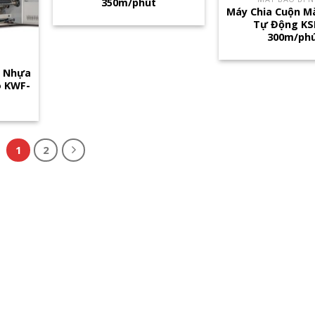
350m/phút
Máy Chia Cuộn 
Tự Động KS
300m/ph
g Nhựa
o KWF-
1
2