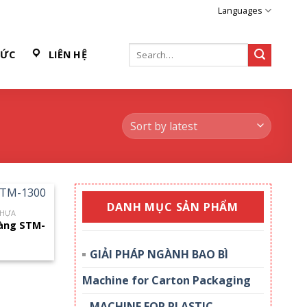
Languages
Search
TỨC
LIÊN HỆ
for:
DANH MỤC SẢN PHẨM
NHỰA
àng STM-
GIẢI PHÁP NGÀNH BAO BÌ
Machine for Carton Packaging
MACHINE FOR PLASTIC