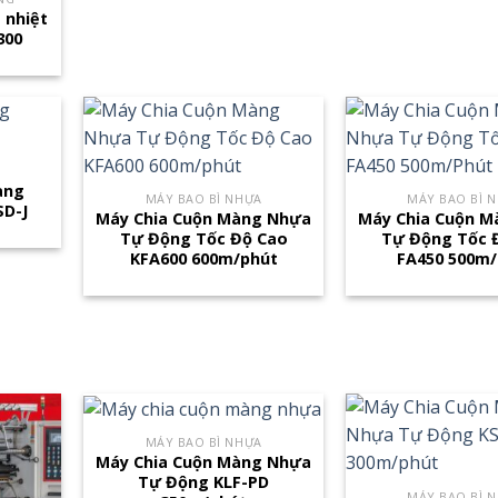
 nhiệt
300
àng
MÁY BAO BÌ NHỰA
MÁY BAO BÌ 
D-J
Máy Chia Cuộn Màng Nhựa
Máy Chia Cuộn 
Tự Động Tốc Độ Cao
Tự Động Tốc 
KFA600 600m/phút
FA450 500m/
MÁY BAO BÌ NHỰA
Máy Chia Cuộn Màng Nhựa
Tự Động KLF-PD
MÁY BAO BÌ 