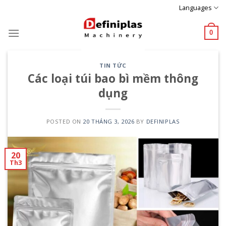
Skip
Languages
to
content
0
TIN TỨC
Các loại túi bao bì mềm thông
dụng
POSTED ON
20 THÁNG 3, 2026
BY
DEFINIPLAS
20
Th3