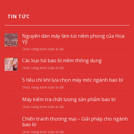
TIN TỨC
Nguyên dàn máy làm túi niêm phong của Hoa
Vỹ
ở
Chức năng bình luận bị tắt
Nguyên
dàn
Các loại túi bao bì mềm thông dụng
máy
ở
Chức năng bình luận bị tắt
làm
Các
túi
loại
5 tiêu chí khi lựa chọn máy móc ngành bao bì
niêm
túi
phong
ở
Chức năng bình luận bị tắt
bao
của
5
bì
Hoa
tiêu
mềm
Máy kiểm tra chất lượng sản phẩm bao bì
Vỹ
chí
thông
ở
Chức năng bình luận bị tắt
khi
dụng
Máy
lựa
kiểm
chọn
Chiến tranh thương mại – Giải pháp cho ngành
tra
máy
bao bì
chất
móc
ở
Chức năng bình luận bị tắt
lượng
ngành