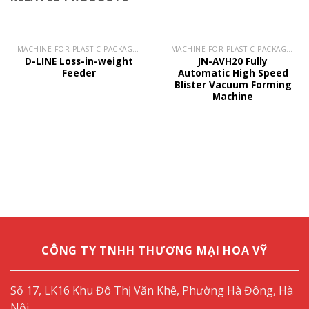
MACHINE FOR PLASTIC PACKAGING
MACHINE FOR PLASTIC PACKAGING
D-LINE Loss-in-weight
JN-AVH20 Fully
Feeder
Automatic High Speed
Blister Vacuum Forming
Machine
CÔNG TY TNHH THƯƠNG MẠI HOA VỸ
Số 17, LK16 Khu Đô Thị Văn Khê, Phường Hà Đông, Hà
Nội