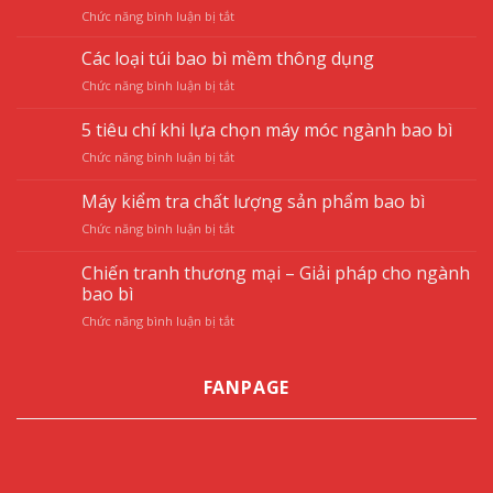
ở
Chức năng bình luận bị tắt
Nguyên
dàn
Các loại túi bao bì mềm thông dụng
máy
ở
Chức năng bình luận bị tắt
làm
Các
túi
loại
5 tiêu chí khi lựa chọn máy móc ngành bao bì
niêm
túi
phong
ở
Chức năng bình luận bị tắt
bao
của
5
bì
Hoa
tiêu
mềm
Máy kiểm tra chất lượng sản phẩm bao bì
Vỹ
chí
thông
ở
Chức năng bình luận bị tắt
khi
dụng
Máy
lựa
kiểm
chọn
Chiến tranh thương mại – Giải pháp cho ngành
tra
máy
bao bì
chất
móc
ở
Chức năng bình luận bị tắt
lượng
ngành
Chiến
sản
bao
tranh
phẩm
bì
thương
bao
FANPAGE
mại
bì
–
Giải
pháp
cho
ngành